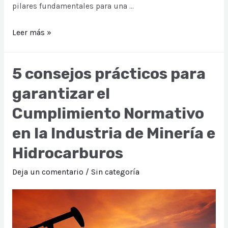
pilares fundamentales para una …
Compliance
Leer más »
y
Responsabilidad
5 consejos prácticos para
Social
garantizar el
Empresarial
en
Cumplimiento Normativo
Perú
en la Industria de Minería e
Hidrocarburos
Deja un comentario
/
Sin categoría