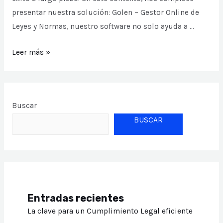
presentar nuestra solución: Golen – Gestor Online de
Leyes y Normas, nuestro software no solo ayuda a …
Impulsando
Leer más »
la
adaptación,
gestión
Buscar
de
BUSCAR
riesgos
y
crecimiento
sostenible
de
tu
Entradas recientes
empresa
La clave para un Cumplimiento Legal eficiente