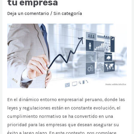
tu empresa
futuro
del
Deja un comentario
/
Sin categoría
software
en
la
gestión
de
riesgos
y
cumplimiento
normativo
En el dinámico entorno empresarial peruano, donde las
leyes y regulaciones están en constante evolución, el
cumplimiento normativo se ha convertido en una
prioridad para las empresas que desean asegurar su
éxito a largo plazo. En este contexto, nos complace