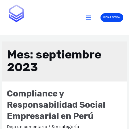
Ir
al
INCIAR SESIÓN
contenido
MAIN
MENU
Mes:
septiembre
2023
Compliance y
Responsabilidad Social
Empresarial en Perú
Deja un comentario
/
Sin categoría