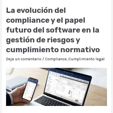
prácticos
La evolución del
para
compliance y el papel
garantizar
el
futuro del software en la
Cumplimiento
gestión de riesgos y
Normativo
en
cumplimiento normativo
la
Deja un comentario
/
Compliance
,
Cumplimiento legal
Industria
de
Minería
e
Hidrocarburos