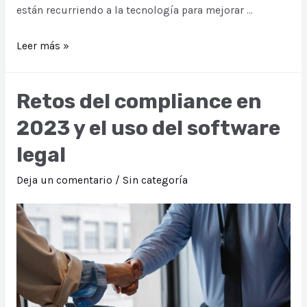
están recurriendo a la tecnología para mejorar …
El
Leer más »
poder
del
Retos del compliance en
software
2023 y el uso del software
legal
en
legal
el
sector
Deja un comentario
/
Sin categoría
ambiental:
cómo
mejorar
tu
gestión
ambiental