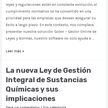
leyes y regulaciones están en constante evolución, el
cumplimiento normativo se ha convertido en una
prioridad para las empresas que desean asegurar su
éxito a largo plazo. En este contexto, nos complace
presentar nuestra solución: Golen – Gestor Online de
Leyes y Normas, nuestro software no solo ayuda a …
Impulsando
Leer más »
la
adaptación,
La nueva Ley de Gestión
gestión
Integral de Sustancias
de
riesgos
Químicas y sus
y
implicaciones
crecimiento
sostenible
Deja un comentario
/
Sin categoría