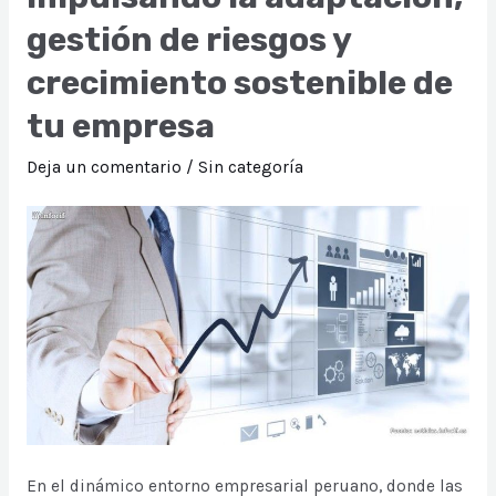
gestión de riesgos y
garantizar
el
crecimiento sostenible de
Cumplimiento
tu empresa
Normativo
en
Deja un comentario
/
Sin categoría
la
Industria
de
Minería
e
Hidrocarburos
En el dinámico entorno empresarial peruano, donde las