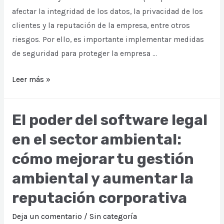
afectar la integridad de los datos, la privacidad de los
clientes y la reputación de la empresa, entre otros
riesgos. Por ello, es importante implementar medidas
de seguridad para proteger la empresa …
La
Leer más »
importancia
del
El poder del software legal
compliance
en el sector ambiental:
en
la
cómo mejorar tu gestión
ciberseguridad
ambiental y aumentar la
empresarial:
protegiendo
reputación corporativa
sus
Deja un comentario
/
Sin categoría
datos