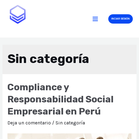
Ir
al
INCIAR SESIÓN
contenido
MAIN
MENU
Sin categoría
Compliance y
Responsabilidad Social
Empresarial en Perú
Deja un comentario
/
Sin categoría