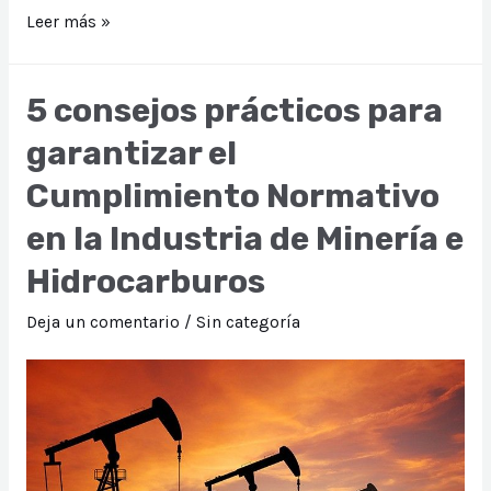
Compliance
Leer más »
y
Responsabilidad
5 consejos prácticos para
Social
garantizar el
Empresarial
en
Cumplimiento Normativo
Perú
en la Industria de Minería e
Hidrocarburos
Deja un comentario
/
Sin categoría