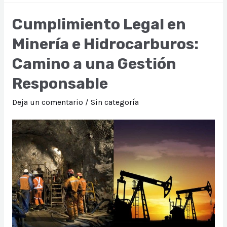
Ley
Cumplimiento Legal en
de
Minería e Hidrocarburos:
Gestión
Integral
Camino a una Gestión
de
Responsable
Sustancias
Químicas
Deja un comentario
/
Sin categoría
y
sus
implicaciones