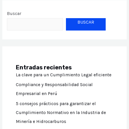
en
Buscar
2023
BUSCAR
y
el
uso
del
software
legal
Entradas recientes
La clave para un Cumplimiento Legal eficiente
Compliance y Responsabilidad Social
Empresarial en Perú
5 consejos prácticos para garantizar el
Cumplimiento Normativo en la Industria de
Minería e Hidrocarburos