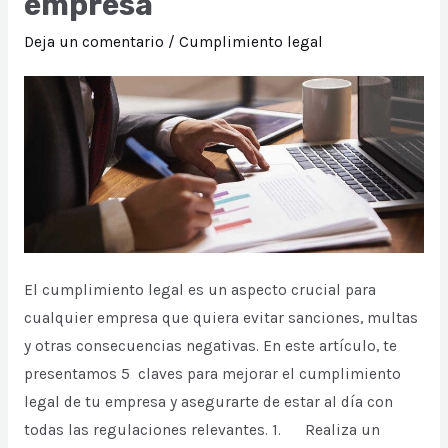
empresa
papel
futuro
Deja un comentario
/
Cumplimiento legal
del
software
en
la
gestión
de
riesgos
y
El cumplimiento legal es un aspecto crucial para
cumplimiento
cualquier empresa que quiera evitar sanciones, multas
normativo
y otras consecuencias negativas. En este artículo, te
presentamos 5 claves para mejorar el cumplimiento
legal de tu empresa y asegurarte de estar al día con
todas las regulaciones relevantes. 1. Realiza un